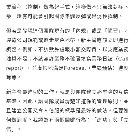
業流程（控制）做為起手式，這樣做不只無法對症下
藥，還有可能會引起團隊集體反彈或是消極抵制。
但若是發現這個團隊現有的「內規」或是「陋習」，
違背公司規範或遊走灰色地帶，新主管應該立即進行
調整。例如：不該默許虛報小額交際費，以支應業務
油資不足；不該容許業務不確實填寫業務日誌（Call
report），並虛假地滿足Forecast（業績預估）進度
等等。
新主管最迫切的工作，就是與團隊建立起堅強的互信
基礎，因此，讓團隊成員清楚知道你的管理原則，並
且建立公開又令人信服的標準是最好的做法。但要如
何做到呢？我認為有兩個關鍵行為：「建功」與「立
信」。