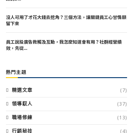
沒人可用了才花大錢去挖角？三個方法，讓關鍵員工心甘情願
留下來
員工說投廣告救觸及互動，我怎麼知道會有用？社群經營績
效，先從...
熱門主題
(7)
精選文章
(37)
領導馭人
(13)
職場修練
(4)
行銷秘技