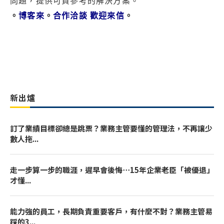
問題，提供可資參考的解決方案。
。
博客來
。
合作洽談 歡迎來信
。
新出爐
訂了業績目標卻總是跳票？業務主管要懂的管理法，不再讓少
數人拖...
走一步算一步的職涯，遲早會後悔⋯15年企業老臣「被優退」
才懂...
能力強的員工，長期負責重要客戶，有什麼不對？業務主管易
踩的3...