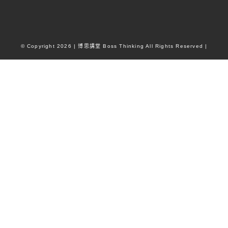
© Copyright
2026
| 博思講堂 Boss Thinking All Rights Reserved |