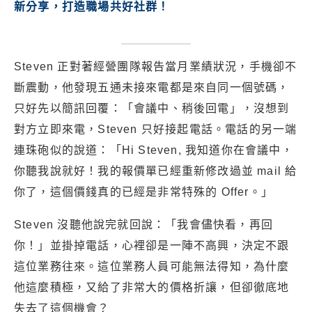
新分享，打造職場共好社群！
Steven 正對著經營團隊報告當月業績狀況，手機卻不
斷震動，他發現五通未接來電都是來自同一個號碼，
只好先以簡訊回覆：「會議中、稍後回電」，沒想到
對方立即來電，Steven 只好接起電話。電話的另一端
連珠砲似的說道：「Hi Steven, 我知道你在會議中，
你聽我說就好！我的報價單已經重新修改過並 mail 給
你了，這個價錢真的已經是非常特殊的 Offer。」
Steven 沒聽他說完就回說：「我會儘快看，再回
你！」並掛掉電話，心裡卻是一陣不高興，決定不跟
這位業務往來。這位業務人員可能無法得知，為什麼
他這麼積極，又給了非常大的價格折讓，但卻徹底地
失去了這個機會？