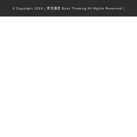
© Copyright
2026
| 博思講堂 Boss Thinking All Rights Reserved |