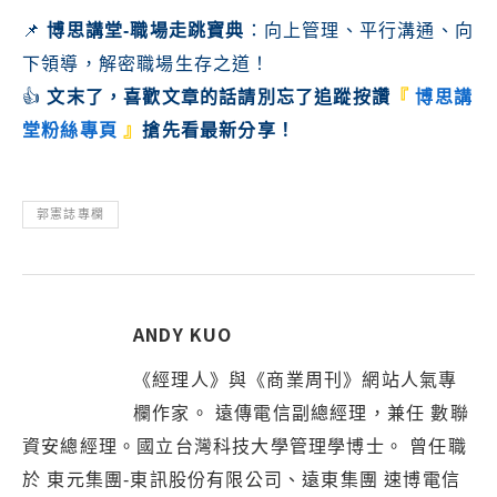
📌
博思講堂-職場走跳寶典
：向上管理、平行溝通、向
下領導，解密職場生存之道！
👍
文末了，喜歡文章的話請別忘了
追蹤按讚
『
博思講
堂粉絲專頁
』
搶先看最新分享！
郭憲誌專欄
ANDY KUO
《經理人》與《商業周刊》網站人氣專
欄作家。 遠傳電信副總經理，兼任 數聯
資安總經理。國立台灣科技大學管理學博士。 曾任職
於 東元集團-東訊股份有限公司、遠東集團 速博電信