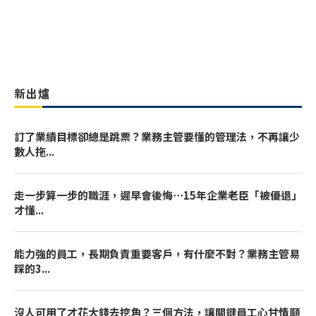
新出爐
訂了業績目標卻總是跳票？業務主管要懂的管理法，不再讓少
數人拖...
走一步算一步的職涯，遲早會後悔⋯15年企業老臣「被優退」
才懂...
能力強的員工，長期負責重要客戶，有什麼不對？業務主管易
踩的3...
沒人可用了才花大錢去挖角？三個方法，讓關鍵員工心甘情願