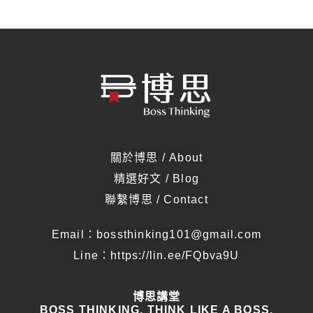
關於博思 / About
精選好文 / Blog
聯繫博思 / Contact
Email：bossthinking101@gmail.com
Line：
https://lin.ee/FQbva9U
博思講堂
BOSS THINKING, THINK LIKE A BOSS.