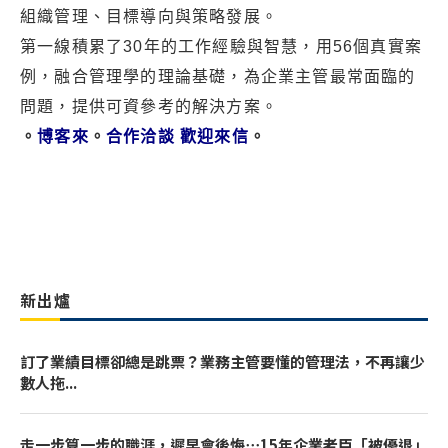
組織管理、目標導向與策略發展。
第一線積累了30年的工作經驗與智慧，用56個真實案
例，融合管理學的理論基礎，為企業主管最常面臨的
問題，提供可資參考的解決方案。
。
博客來
。
合作洽談 歡迎來信
。
新出爐
訂了業績目標卻總是跳票？業務主管要懂的管理法，不再讓少
數人拖...
走一步算一步的職涯，遲早會後悔⋯15年企業老臣「被優退」